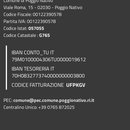
Comune di Poggio Nativo
Viale Roma, 15 - 02030 - Poggio Nativo
Codice Fiscale: 00122390578
Partita IVA: 00122390578
Codice Istat:
057055
Codice Catastale :
G765
IBAN CONTO_TU IT
79M0100004306TU0000019612
IBAN TESORERIA
IT
70H0832773740000000003800
CODICE FATTURAZIONE
UFPKGV
PEC:
comune@pec.comune.poggionativo.ri.it
Centralino Unico: +39 0765 872025