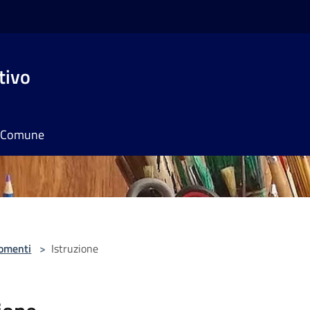
tivo
il Comune
omenti
>
Istruzione