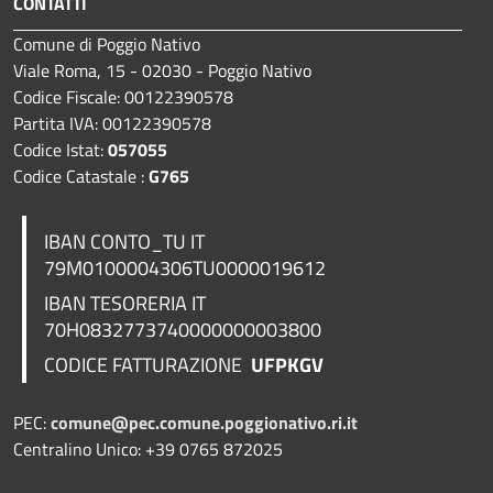
CONTATTI
Comune di Poggio Nativo
Viale Roma, 15 - 02030 - Poggio Nativo
Codice Fiscale: 00122390578
Partita IVA: 00122390578
Codice Istat:
057055
Codice Catastale :
G765
IBAN CONTO_TU IT
79M0100004306TU0000019612
IBAN TESORERIA
IT
70H0832773740000000003800
CODICE FATTURAZIONE
UFPKGV
PEC:
comune@pec.comune.poggionativo.ri.it
Centralino Unico: +39 0765 872025