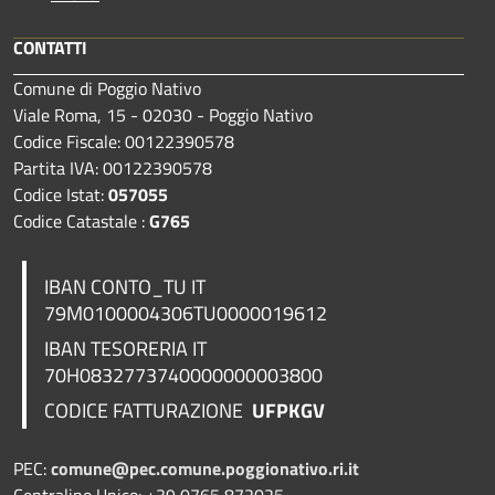
CONTATTI
Comune di Poggio Nativo
Viale Roma, 15 - 02030 - Poggio Nativo
Codice Fiscale: 00122390578
Partita IVA: 00122390578
Codice Istat:
057055
Codice Catastale :
G765
IBAN CONTO_TU IT
79M0100004306TU0000019612
IBAN TESORERIA
IT
70H0832773740000000003800
CODICE FATTURAZIONE
UFPKGV
PEC:
comune@pec.comune.poggionativo.ri.it
Centralino Unico: +39 0765 872025