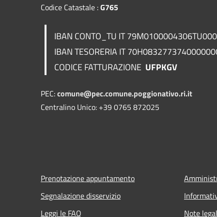
Codice Catastale :
G765
IBAN CONTO_TU IT 79M0100004306TU00
IBAN TESORERIA
IT 70H083277374000000
CODICE FATTURAZIONE
UFPKGV
PEC:
comune@pec.comune.poggionativo.ri.it
Centralino Unico: +39 0765 872025
Prenotazione appuntamento
Amministr
Segnalazione disservizio
Informati
Leggi le FAQ
Note legal