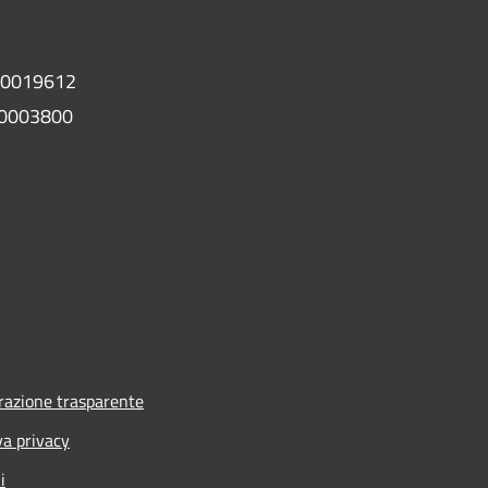
00019612
0003800
azione trasparente
va privacy
i