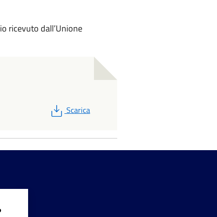
rio ricevuto dall’Unione
PDF
Scarica
?