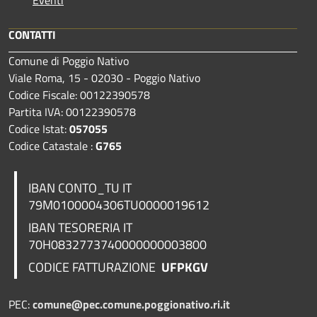
Eventi
CONTATTI
Comune di Poggio Nativo
Viale Roma, 15 - 02030 - Poggio Nativo
Codice Fiscale: 00122390578
Partita IVA: 00122390578
Codice Istat:
057055
Codice Catastale :
G765
IBAN CONTO_TU IT
79M0100004306TU0000019612
IBAN TESORERIA
IT
70H0832773740000000003800
CODICE FATTURAZIONE
UFPKGV
PEC:
comune@pec.comune.poggionativo.ri.it