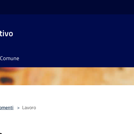
tivo
il Comune
omenti
>
Lavoro