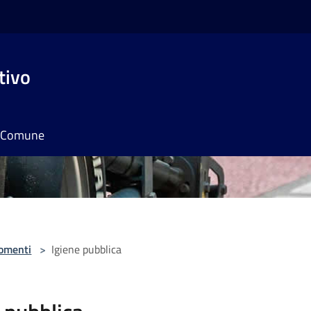
tivo
il Comune
omenti
>
Igiene pubblica