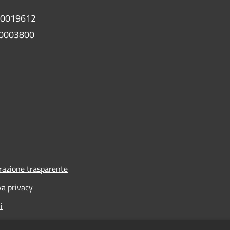
00019612
0003800
azione trasparente
va privacy
i
one di accessibilità