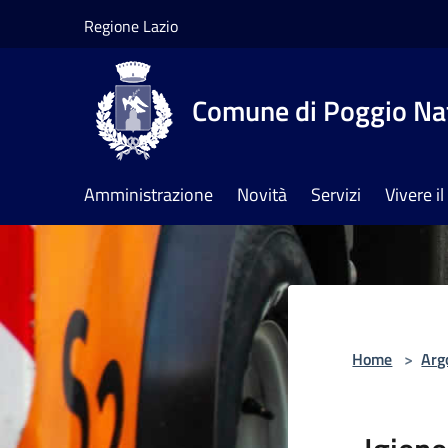
Salta al contenuto principale
Regione Lazio
Comune di Poggio Na
Amministrazione
Novità
Servizi
Vivere 
Home
>
Arg