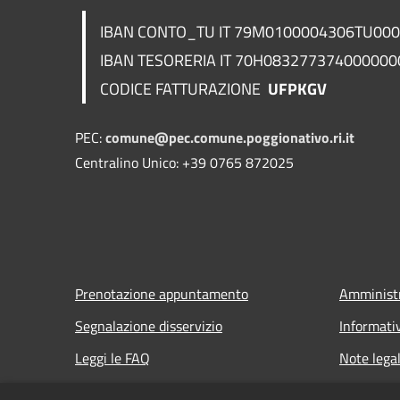
IBAN CONTO_TU IT 79M0100004306TU00
IBAN TESORERIA
IT 70H083277374000000
CODICE FATTURAZIONE
UFPKGV
PEC:
comune@pec.comune.poggionativo.ri.it
Centralino Unico: +39 0765 872025
Prenotazione appuntamento
Amministr
Segnalazione disservizio
Informati
Leggi le FAQ
Note legal
Richiesta assistenza
Dichiarazi